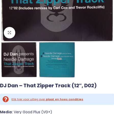
Click to enlarge
DJ Dan – That Zipper Track (12″, D02)
Klik hier voor uitleg over
plaat en hoes condities
Media:
Very Good Plus (VG+)