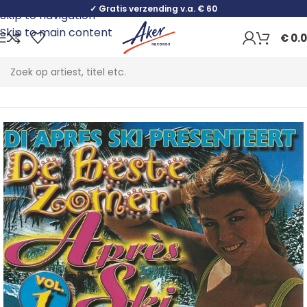
✓ Gratis verzending v.a. € 60
Skip to navigation
Skip to main content
€
0.
Home
Pop