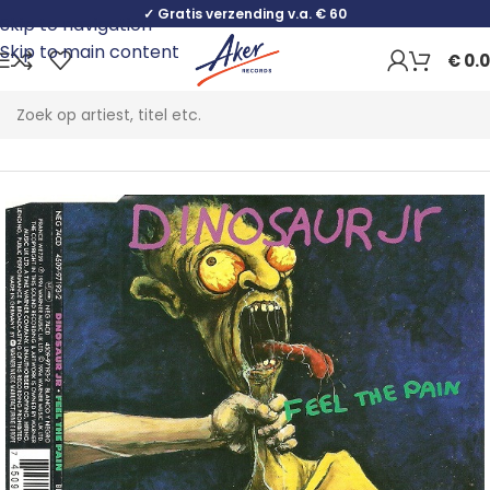
✓ Gratis verzending v.a. € 60
Skip to navigation
Skip to main content
€
0.
Home
Rock