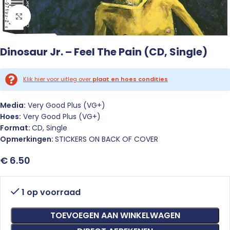
Click to enlarge
Dinosaur Jr. – Feel The Pain (CD, Single)
Klik hier voor uitleg over
plaat en hoes condities
Media:
Very Good Plus (VG+)
Hoes:
Very Good Plus (VG+)
Format:
CD, Single
Opmerkingen:
STICKERS ON BACK OF COVER
€
6.50
1 op voorraad
TOEVOEGEN AAN WINKELWAGEN