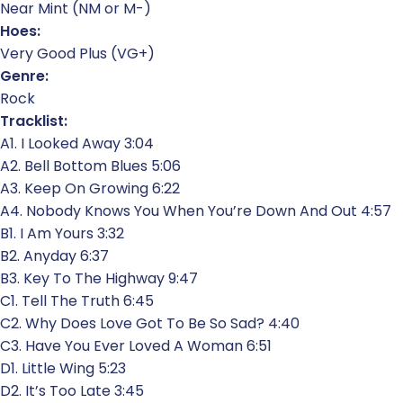
Near Mint (NM or M-)
Hoes:
Very Good Plus (VG+)
Genre:
Rock
Tracklist:
A1. I Looked Away 3:04
A2. Bell Bottom Blues 5:06
A3. Keep On Growing 6:22
A4. Nobody Knows You When You’re Down And Out 4:57
B1. I Am Yours 3:32
B2. Anyday 6:37
B3. Key To The Highway 9:47
C1. Tell The Truth 6:45
C2. Why Does Love Got To Be So Sad? 4:40
C3. Have You Ever Loved A Woman 6:51
D1. Little Wing 5:23
D2. It’s Too Late 3:45