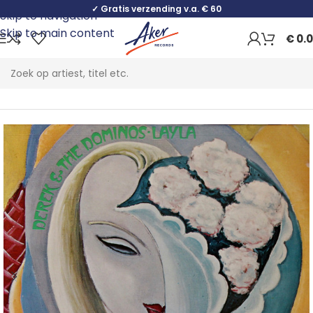
✓ Gratis verzending v.a. € 60
Skip to navigation
Skip to main content
€
0.
Home
Rock