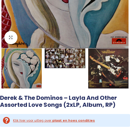
Click to enlarge
Derek & The Dominos – Layla And Other
Assorted Love Songs (2xLP, Album, RP)
Klik hier voor uitleg over
plaat en hoes condities