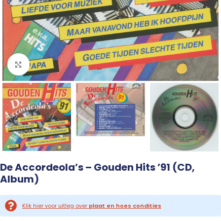
Click to enlarge
De Accordeola’s – Gouden Hits ’91 (CD,
Album)
Klik hier voor uitleg over
plaat en hoes condities