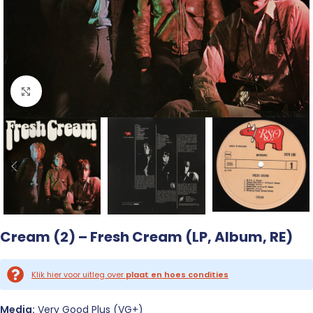
Click to enlarge
Cream (2) – Fresh Cream (LP, Album, RE)
Klik hier voor uitleg over
plaat en hoes condities
Media:
Very Good Plus (VG+)