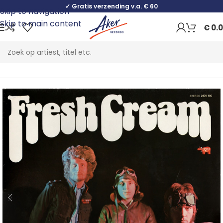
✓ Gratis verzending v.a. € 60
Skip to navigation
Skip to main content
€
0.
Home
Rock