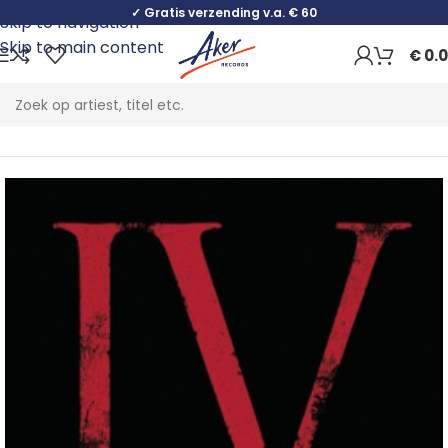
✓ Gratis verzending v.a. € 60
Skip to navigation
Skip to main content
€
0.
Home
Rock