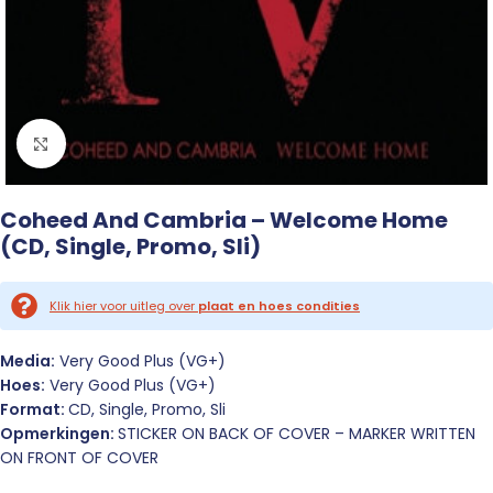
Click to enlarge
Coheed And Cambria – Welcome Home
(CD, Single, Promo, Sli)
Klik hier voor uitleg over
plaat en hoes condities
Media:
Very Good Plus (VG+)
Hoes:
Very Good Plus (VG+)
Format:
CD, Single, Promo, Sli
Opmerkingen:
STICKER ON BACK OF COVER – MARKER WRITTEN
ON FRONT OF COVER