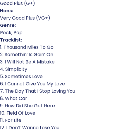
Good Plus (G+)
Hoes:
Very Good Plus (VG+)
Genre:
Rock, Pop
Tracklist:
1. Thousand Miles To Go
2. Somethin’ Is Goin’ On
3. I Will Not Be A Mistake
4. Simplicity
5. Sometimes Love
6. I Cannot Give You My Love
7. The Day That I Stop Loving You
8. What Car
9. How Did She Get Here
10. Field Of Love
11. For Life
12. I Don’t Wanna Lose You