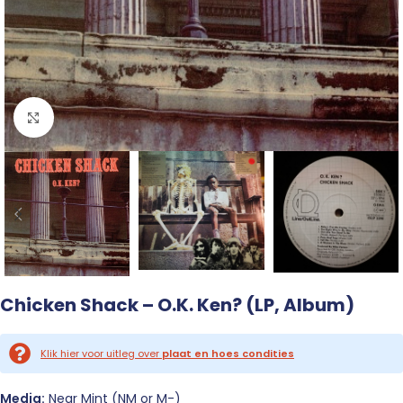
Click to enlarge
Chicken Shack – O.K. Ken? (LP, Album)
Klik hier voor uitleg over
plaat en hoes condities
Media:
Near Mint (NM or M-)