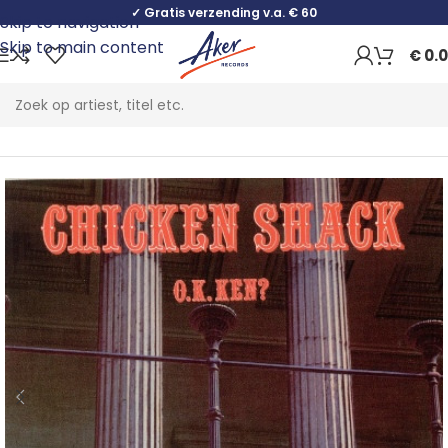
✓ Gratis verzending v.a. € 60
Skip to navigation
Skip to main content
€
0.
Home
Rock