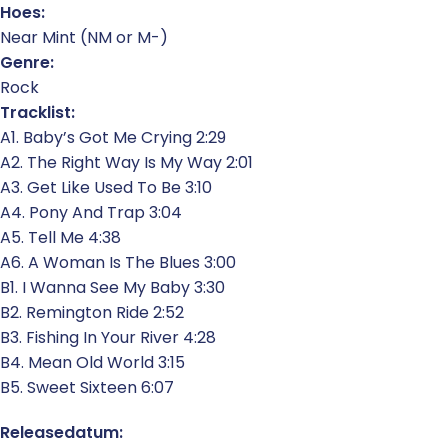
Hoes:
Near Mint (NM or M-)
Genre:
Rock
Tracklist:
A1. Baby’s Got Me Crying 2:29
A2. The Right Way Is My Way 2:01
A3. Get Like Used To Be 3:10
A4. Pony And Trap 3:04
A5. Tell Me 4:38
A6. A Woman Is The Blues 3:00
B1. I Wanna See My Baby 3:30
B2. Remington Ride 2:52
B3. Fishing In Your River 4:28
B4. Mean Old World 3:15
B5. Sweet Sixteen 6:07
Releasedatum: