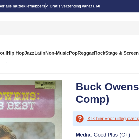
or alle muziekliefhebbers
✓ Gratis verzending vanaf € 60
Soul
Hip Hop
Jazz
Latin
Non-Music
Pop
Reggae
Rock
Stage & Screen
Comp)
Buck Owens 
Comp)
Klik hier voor uitleg over
Media:
Good Plus (G+)