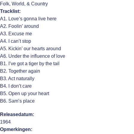
Folk, World, & Country
Tracklist:
A1. Love’s gonna live here
A2. Foolin’ around
A3. Excuse me
A4. I can’t stop
A5. Kickin’ our hearts around
A6. Under the influence of love
B1. I’ve got a tiger by the tail
B2. Together again
B3. Act naturally
B4. I don’t care
B5. Open up your heart
B6. Sam’s place
Releasedatum:
1964
Opmerkingen: