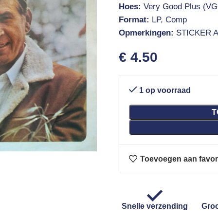
Hoes:
Very Good Plus (VG
Format:
LP, Comp
Opmerkingen:
STICKER 
€
4.50
1 op voorraad
T
Toevoegen aan favor
Snelle verzending
Groo