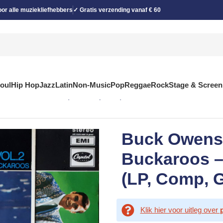
or alle muziekliefhebbers
✓ Gratis verzending vanaf € 60
Soul
Hip Hop
Jazz
Latin
Non-Music
Pop
Reggae
Rock
Stage & Screen
Buck’s Best Vol.2 (LP, Comp, Gat)
Buck Owens
Buckaroos –
(LP, Comp, G
Klik hier voor uitleg over