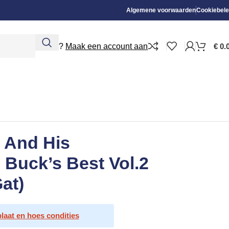
Algemene voorwaarden
Cookiebele
Nieuw?
Maak een account aan
€
0.
 And His
 Buck’s Best Vol.2
at)
plaat en hoes condities