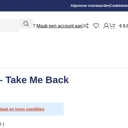
Algemene voorwaarden
Cookiebele
Nieuw?
Maak een account aan
€
0.
– Take Me Back
plaat en hoes condities
-)