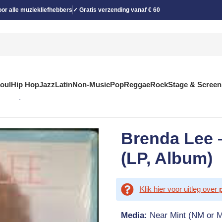
or alle muziekliefhebbers
✓ Gratis verzending vanaf € 60
Soul
Hip Hop
Jazz
Latin
Non-Music
Pop
Reggae
Rock
Stage & Screen
Album)
Brenda Lee 
(LP, Album)
Klik hier voor uitleg over
Media:
Near Mint (NM or M