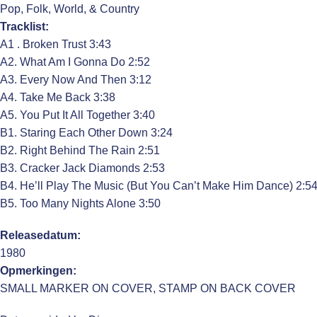
Pop, Folk, World, & Country
Tracklist:
A1 . Broken Trust 3:43
A2. What Am I Gonna Do 2:52
A3. Every Now And Then 3:12
A4. Take Me Back 3:38
A5. You Put It All Together 3:40
B1. Staring Each Other Down 3:24
B2. Right Behind The Rain 2:51
B3. Cracker Jack Diamonds 2:53
B4. He’ll Play The Music (But You Can’t Make Him Dance) 2:5
B5. Too Many Nights Alone 3:50
Releasedatum:
1980
Opmerkingen:
SMALL MARKER ON COVER, STAMP ON BACK COVER