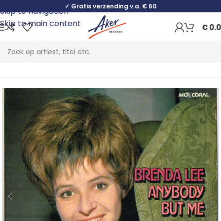
✓ Gratis verzending v.a. € 60
Skip to navigation
Skip to main content
€
0.
Home
Pop