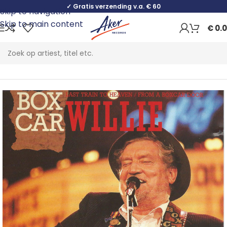
✓ Gratis verzending v.a. € 60
Skip to navigation
Skip to main content
€
0.
Home
Folk, World & Country