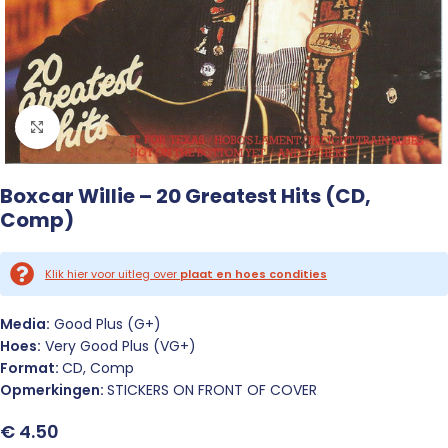
Click to enlarge
Boxcar Willie – 20 Greatest Hits (CD,
Comp)
Klik hier voor uitleg over
plaat en hoes condities
Media:
Good Plus (G+)
Hoes:
Very Good Plus (VG+)
Format:
CD, Comp
Opmerkingen:
STICKERS ON FRONT OF COVER
€
4.50