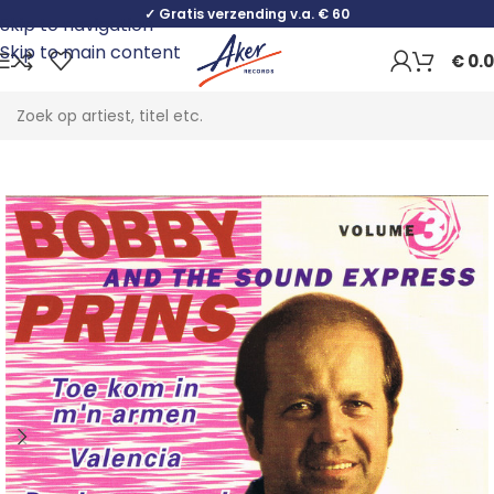
✓ Gratis verzending v.a. € 60
Skip to navigation
Skip to main content
€
0.
Home
Folk, World & Country