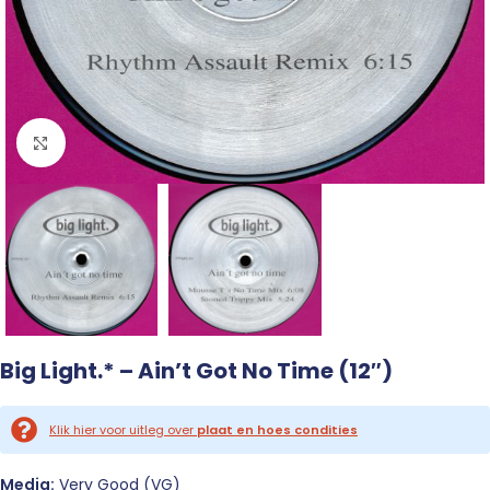
Click to enlarge
Big Light.* – Ain’t Got No Time (12″)
Klik hier voor uitleg over
plaat en hoes condities
Media:
Very Good (VG)