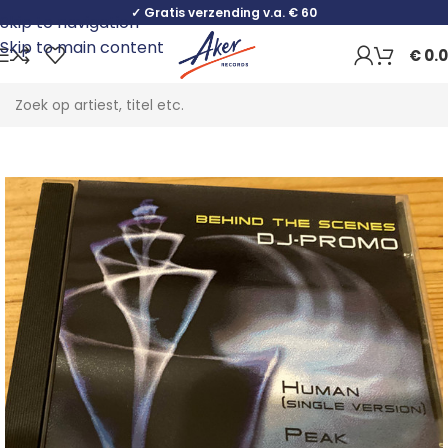
✓ Gratis verzending v.a. € 60
Skip to navigation
Skip to main content
€
0.
Home
Rock