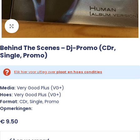
Click to enlarge
Behind The Scenes – Dj-Promo (CDr,
Single, Promo)
Klik hier voor uitleg over
plaat en hoes condities
Media:
Very Good Plus (VG+)
Hoes:
Very Good Plus (VG+)
Format:
CDr, Single, Promo
Opmerkingen:
€
9.50