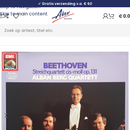
✓ Gratis verzending v.a. € 60
Skip to navigation
Skip to main content
€
0.
Home
Classical