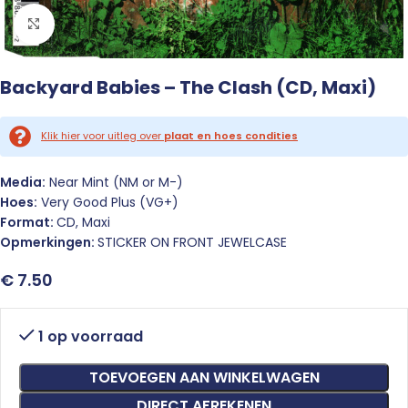
Click to enlarge
Backyard Babies – The Clash (CD, Maxi)
Klik hier voor uitleg over
plaat en hoes condities
Media:
Near Mint (NM or M-)
Hoes:
Very Good Plus (VG+)
Format:
CD, Maxi
Opmerkingen:
STICKER ON FRONT JEWELCASE
€
7.50
1 op voorraad
TOEVOEGEN AAN WINKELWAGEN
DIRECT AFREKENEN