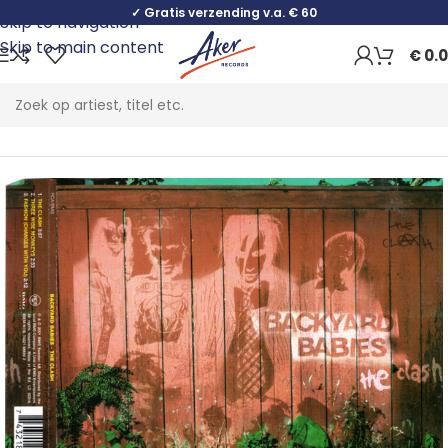
✓ Gratis verzending v.a. € 60
Skip to navigation
Skip to main content
€
0.
Home
Rock