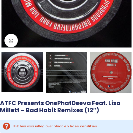
Click to enlarge
ATFC Presents OnePhatDeeva Feat. Lisa
Millett – Bad Habit Remixes (12″)
Klik hier voor uitleg over
plaat en hoes condities