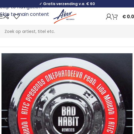
✓ Gratis verzending v.a. € 60
Skip to navigation
Skip to main content
€
0.
Home
Electronic