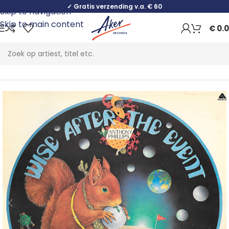
✓ Gratis verzending v.a. € 60
Skip to navigation
Skip to main content
€
0.
Home
Rock