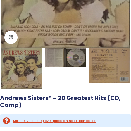
Click to enlarge
Andrews Sisters* – 20 Greatest Hits (CD,
Comp)
Klik hier voor uitleg over
plaat en hoes condities