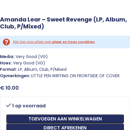
Amanda Lear – Sweet Revenge (LP, Album,
Club, P/Mixed)
Klik hier voor uitleg over
plaat en hoes condities
Media:
Very Good (VG)
Hoes:
Very Good (VG)
Format:
LP, Album, Club, P/Mixed
Opmerkingen:
LITTLE PEN WRITING ON FRONTSIDE OF COVER
€
10.00
1 op voorraad
TOEVOEGEN AAN WINKELWAGEN
DIRECT AFREKENEN