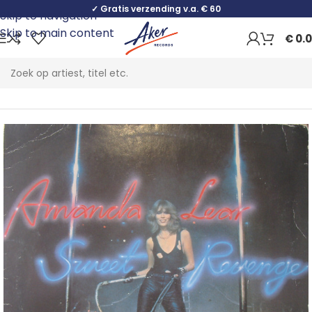
✓ Gratis verzending v.a. € 60
Skip to navigation
Skip to main content
€
0.
Home
Electronic