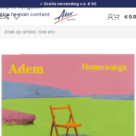
✓ Gratis verzending v.a. € 60
Skip to navigation
Skip to main content
€
0.
Home
Rock