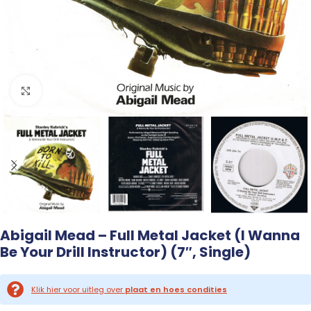
Click to enlarge
Abigail Mead – Full Metal Jacket (I Wanna
Be Your Drill Instructor) (7″, Single)
Klik hier voor uitleg over
plaat en hoes condities